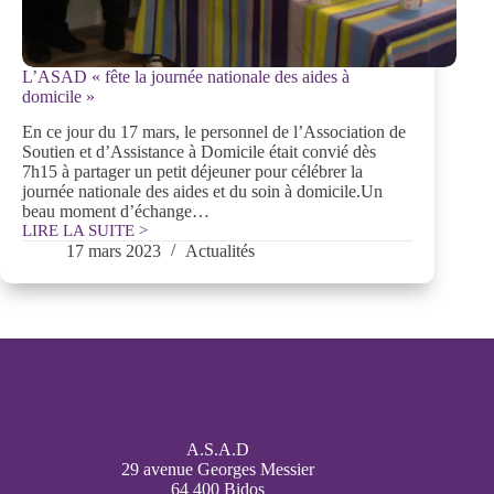
L’ASAD « fête la journée nationale des aides à
domicile »
En ce jour du 17 mars, le personnel de l’Association de
Soutien et d’Assistance à Domicile était convié dès
7h15 à partager un petit déjeuner pour célébrer la
journée nationale des aides et du soin à domicile.Un
beau moment d’échange…
LIRE LA SUITE >
L’ASAD
17 mars 2023
Actualités
«
fête
la
journée
nationale
des
aides
à
domicile
»
A.S.A.D
29 avenue Georges Messier
64 400 Bidos