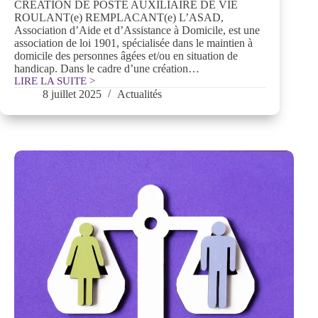
CREATION DE POSTE AUXILIAIRE DE VIE
ROULANT(e) REMPLACANT(e) L’ASAD,
Association d’Aide et d’Assistance à Domicile, est une
association de loi 1901, spécialisée dans le maintien à
domicile des personnes âgées et/ou en situation de
handicap. Dans le cadre d’une création…
LIRE LA SUITE >
Offre
8 juillet 2025
Actualités
d’emploi
–
auxiliaire
de
vie
h/f
roulant(e)
remplacante