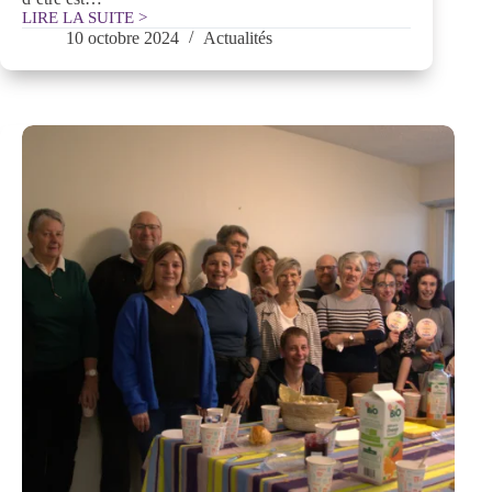
LIRE LA SUITE >
Offre
10 octobre 2024
Actualités
d’emploi
–
Auxiliaire
de
vie
H/F