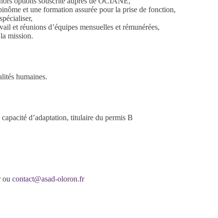
 hors options souscrite auprès de OCIANE,
binôme et une formation assurée pour la prise de fonction,
pécialiser,
ail et réunions d’équipes mensuelles et rémunérées,
la mission.
alités humaines.
.
capacité d’adaptation, titulaire du permis B
r
ou
contact@asad-oloron.fr