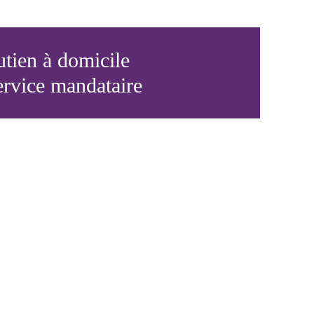
tien à domicile
ervice mandataire