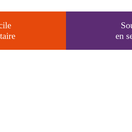
cile
Sou
taire
en s