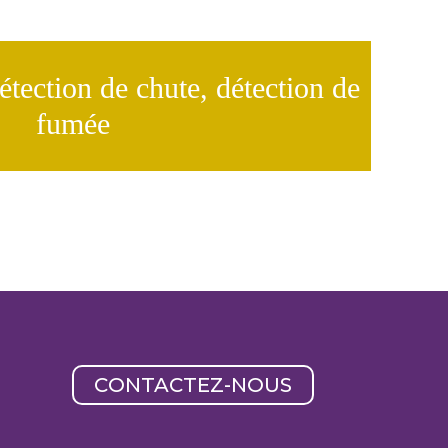
étection de chute, détection de
fumée
CONTACTEZ-NOUS