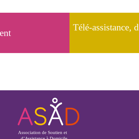
Télé-assistance, d
ent